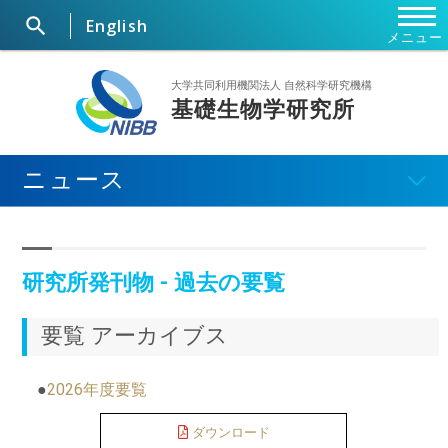

English
メニュー
ホーム
大学共同利用機関法人 自然科学研究機構
基礎生物学研究所
研究所概要
ニュース
ニュース
研究部門・施設
研究所発刊物 - 過去の要覧
セミナー・行事
要覧 アーカイブス
大学院
●
2026年度要覧
共同利用研究
ダウンロード