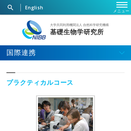

English
メニュー
ホーム
大学共同利用機関法人 自然科学研究機構
基礎生物学研究所
研究所概要
国際連携
ニュース
研究部門・施設
プラクティカルコース
セミナー・行事
大学院
共同利用研究