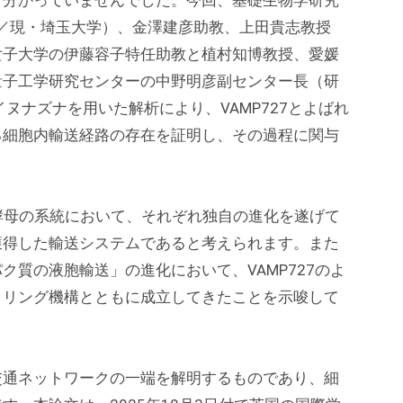
く分かっていませんでした。今回、基礎生物学研究
究当時／現・埼玉大学）、金澤建彦助教、上田貴志教授
女子大学の伊藤容子特任助教と植村知博教授、愛媛
量子工学研究センターの中野明彦副センター長（研
ヌナズナを用いた解析により、VAMP727とよばれ
る細胞内輸送経路の存在を証明し、その過程に関与
・酵母の系統において、それぞれ独自の進化を遂げて
獲得した輸送システムであると考えられます。また
質の液胞輸送」の進化において、VAMP727のよ
クリング機構とともに成立してきたことを示唆して
交通ネットワークの一端を解明するものであり、細