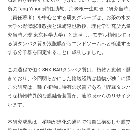
る経路が存在するのかどうかについては、これまで全
所のFeng Yihong特任助教、海老根一生助教（研
（責任著者）を中心とする研究グループは、お茶の水
大学の野澤彰准教授と澤崎達也教授、理化学研究所光
究当時／現 東京科学大学）と連携し、モデル植物シロイ
る膜タンパク質を液胞膜からエンドソームへと輸送す
する分子群を同定することに成功しました。
この過程で働くSNX-BARタンパク質は、植物と動物
きており、今回明らかにした輸送経路は植物が独自に
この研究は、種子植物に特有の形質である「貯蔵タンパク
うな植物特異的な膜融合装置が、液胞膜からのリサイ
います。
本研究成果は、植物が進化の過程で独自に構築した膜