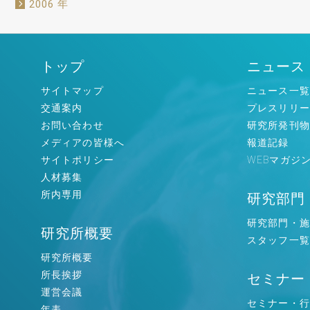
2006 年
トップ
ニュース
サイトマップ
ニュース一覧
交通案内
プレスリリー
お問い合わせ
研究所発刊物
メディアの皆様へ
報道記録
サイトポリシー
WEBマガジ
人材募集
所内専用
研究部門
研究部門・施
研究所概要
スタッフ一覧
研究所概要
所長挨拶
セミナー
運営会議
セミナー・行
年表