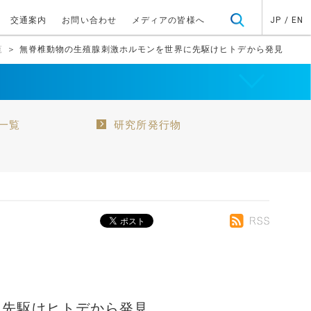
交通案内
お問い合わせ
メディアの皆様へ
JP
/
EN
覧
＞ 無脊椎動物の生殖腺刺激ホルモンを世界に先駆けヒトデから発見
一覧
研究所発行物
に先駆けヒトデから発見