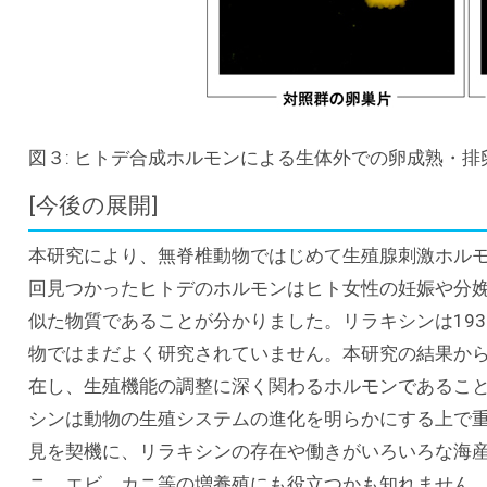
図３: ヒトデ合成ホルモンによる生体外での卵成熟・排
[今後の展開]
本研究により、無脊椎動物ではじめて生殖腺刺激ホル
回見つかったヒトデのホルモンはヒト女性の妊娠や分
似た物質であることが分かりました。リラキシンは19
物ではまだよく研究されていません。本研究の結果か
在し、生殖機能の調整に深く関わるホルモンであるこ
シンは動物の生殖システムの進化を明らかにする上で
見を契機に、リラキシンの存在や働きがいろいろな海
ニ、エビ、カニ等の増養殖にも役立つかも知れません