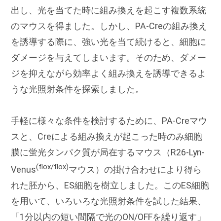
出し、光を当てた時に組み換えを起こす複数系統
のマウスを得ました。しかし、PA-Creの組み換え
を誘導する際に、強い光を当て続けると、細胞に
ダメージを与えてしまいます。そのため、ダメー
ジを抑えながら効率よく組み換えを誘導できるよ
うな光照射条件を探索しました。
手軽に様々な条件を検討するために、PA-Creマウ
スと、Creによる組み換えが起こった時のみ細胞
膜に蛍光タンパク質が局在するマウス（R26-Lyn-
(flox/flox)
Venus
マウス）の掛け合わせにより得ら
れた胚から、ES細胞を樹立しました。このES細胞
を用いて、いろいろな光照射条件を試した結果、
「1分以内の短い間隔で光のON/OFFを繰り返す」