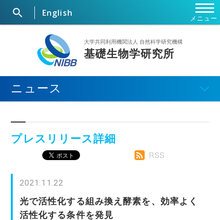

English
メニュー
ホーム
大学共同利用機関法人 自然科学研究機構
基礎生物学研究所
研究所概要
ニュース
ニュース
研究部門・施設
プレスリリース詳細
セミナー・行事
大学院
2021.11.22
光で活性化する組み換え酵素を、効率よく
共同利用研究
活性化する条件を発見