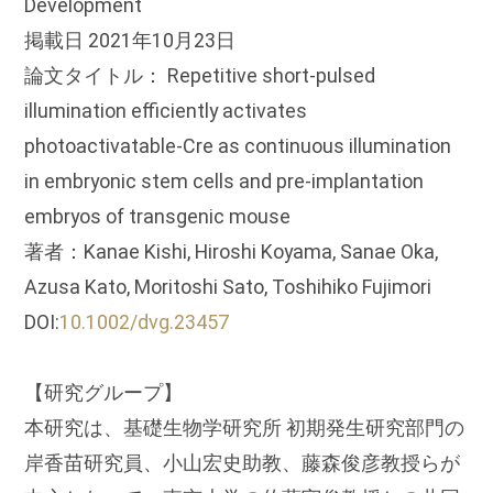
Development
掲載日 2021年10月23日
論文タイトル： Repetitive short-pulsed
illumination efficiently activates
photoactivatable-Cre as continuous illumination
in embryonic stem cells and pre-implantation
embryos of transgenic mouse
著者：Kanae Kishi, Hiroshi Koyama, Sanae Oka,
Azusa Kato, Moritoshi Sato, Toshihiko Fujimori
DOI:
10.1002/dvg.23457
【研究グループ】
本研究は、基礎生物学研究所 初期発生研究部門の
岸香苗研究員、小山宏史助教、藤森俊彦教授らが