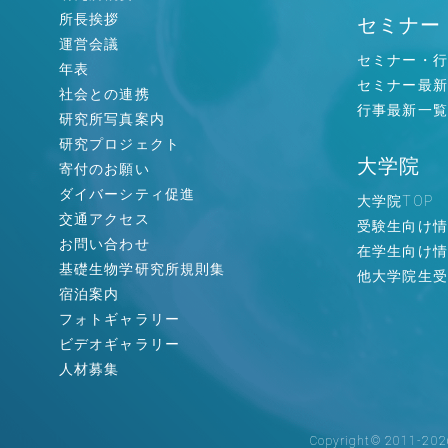
所長挨拶
セミナー
運営会議
セミナー・行
年表
セミナー最新
社会との連携
行事最新一覧
研究所写真案内
研究プロジェクト
大学院
寄付のお願い
ダイバーシティ促進
大学院TOP
交通アクセス
受験生向け情
お問い合わせ
在学生向け情
基礎生物学研究所規則集
他大学院生受
宿泊案内
フォトギャラリー
ビデオギャラリー
人材募集
Copyright© 2011-2026 N