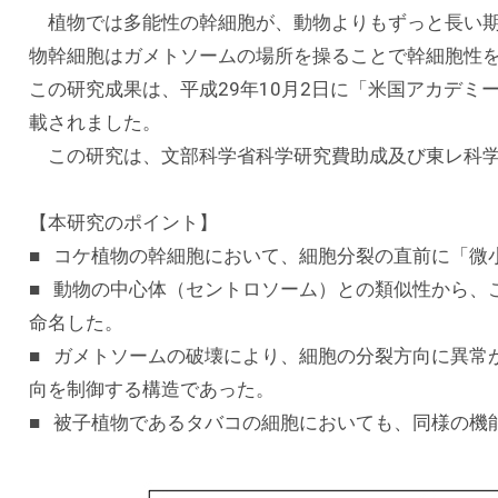
植物では多能性の幹細胞が、動物よりもずっと長い期
物幹細胞はガメトソームの場所を操ることで幹細胞性
この研究成果は、平成29年10月2日に「米国アカデミー紀要(Pr
載されました。
この研究は、文部科学省科学研究費助成及び東レ科学
【本研究のポイント】
■ コケ植物の幹細胞において、細胞分裂の直前に「微
■ 動物の中心体（セントロソーム）との類似性から、この
命名した。
■ ガメトソームの破壊により、細胞の分裂方向に異常
向を制御する構造であった。
■ 被子植物であるタバコの細胞においても、同様の機