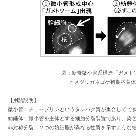
図：新奇微小管系構造「ガメト
ヒメツリガネゴケ初期茎葉体
【用語説明】
微小管：チューブリンというタンパク質が重合してで
紡錘体：微小管を主体とする細胞分裂装置であり、染
非対称分裂：２つの娘細胞が異なる性質を示すような