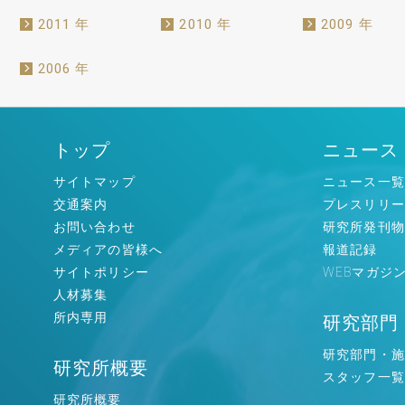
2011 年
2010 年
2009 年
2006 年
トップ
ニュース
サイトマップ
ニュース一覧
交通案内
プレスリリー
お問い合わせ
研究所発刊物
メディアの皆様へ
報道記録
サイトポリシー
WEBマガジ
人材募集
所内専用
研究部門
研究部門・施
研究所概要
スタッフ一覧
研究所概要