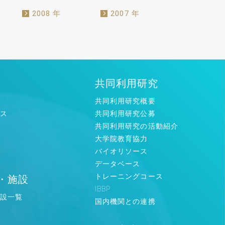
2008 年
2007 年
共同利用研究
共同利用研究概要
ス
共同利用研究公募
共同利用研究の活動紹介
大学院教育協力
ン
バイオリソース
データベース
トレーニングコース
・施設
IBBP
設一覧
国内機関との連携