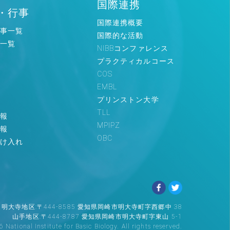
国際連携
・行事
国際連携概要
事一覧
国際的な活動
一覧
NIBBコンファレンス
プラクティカルコース
COS
EMBL
プリンストン大学
TLL
報
MPIPZ
報
OBC
け入れ
明大寺地区:〒444-8585 愛知県岡崎市明大寺町字西郷中 38
山手地区:〒444-8787 愛知県岡崎市明大寺町字東山 5-1
ational Institute for Basic Biology. All rights reserved.