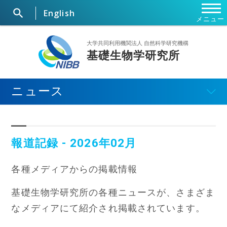

English
メニュー
ホーム
大学共同利用機関法人 自然科学研究機構
基礎生物学研究所
研究所概要
ニュース
ニュース
研究部門・施設
報道記録 - 2026年02月
セミナー・行事
各種メディアからの掲載情報
大学院
基礎生物学研究所の各種ニュースが、さまざま
なメディアにて紹介され掲載されています。
共同利用研究