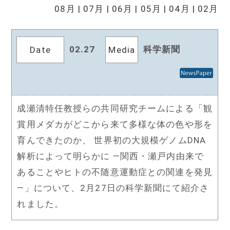
08月
|
07月
|
06月
|
05月
|
04月
|
02月
国際連携
人材募集
02.27
科学新聞
Date
Media
交通案内
成瀬清特任教授らの共同研究チームによる「観
賞用メダカがどこから来て多様な体の色や形を
育んできたのか、 世界初の大規模ゲノムDNA
解析によって明らかに ―関西・瀬戸内由来で
あることやヒトの不随意運動症との関連を発見
―」について、2月27日の科学新聞にて紹介さ
れました。