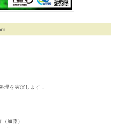
am
像処理を実演します．
実習（加藤）