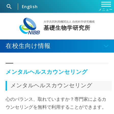

English
メニュー
ホーム
大学共同利用機関法人 自然科学研究機構
基礎生物学研究所
研究所概要
在校生向け情報
ニュース
研究部門・施設
メンタルヘルスカウンセリング
セミナー・行事
メンタルヘルスカウンセリング
大学院
心のバランス、取れていますか？専門家によるカ
共同利用研究
ウンセリングを無料で利用することができます。