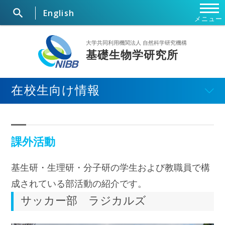

English
メニュー
ホーム
大学共同利用機関法人 自然科学研究機構
基礎生物学研究所
研究所概要
在校生向け情報
ニュース
研究部門・施設
課外活動
セミナー・行事
基生研・生理研・分子研の学生および教職員で構
大学院
成されている部活動の紹介です。
サッカー部 ラジカルズ
共同利用研究