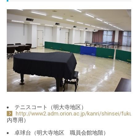
テニスコート（明大寺地区）
http://www2.adm.orion.ac.jp/kanri/shinsei/fukuri
内専用）
卓球台（明大寺地区 職員会館地階）