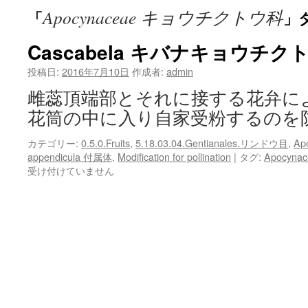
Apocynaceae キョウチクトウ科
「
」
ン
ツ
Cascabela キバナキョウチク
へ
投稿日:
2016年7月10日
作成者:
admin
雌蕊頂端部とそれに接する花弁に
ス
花筒の中に入り自家受粉するのを
キ
カテゴリー:
0.5.0.Fruits
,
5.18.03.04.Gentianales.リンドウ目
,
Ap
ッ
appendicula 付属体
,
Modification for pollination
|
タグ:
Apocyn
受け付けていません
プ