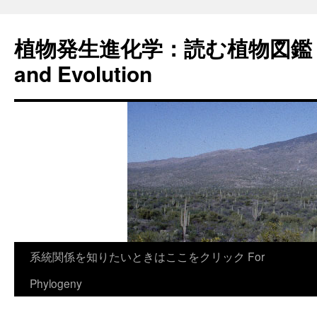
植物発生進化学：読む植物図鑑 Plan
and Evolution
コ
系統関係を知りたいときはここをクリック For
ン
Phylogeny
テ