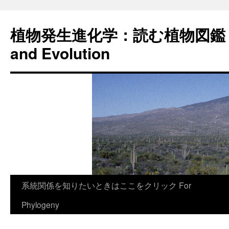
植物発生進化学：読む植物図鑑 Plan
and Evolution
コ
系統関係を知りたいときはここをクリック For
ン
Phylogeny
テ