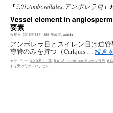
5.01.Amborellales.アンボレラ目
「
」
ン
ツ
Vessel element in angios
要素
へ
投稿日:
2016年11月18日
作成者:
admin
ス
アンボレラ目とスイレン目は道管
キ
導管のみを持つ（Carlquis …
続き
ッ
カテゴリー:
0.2.0.Stem 茎
,
5.01.Amborellales.アンボレラ目
,
5.
プ
トを受け付けていません