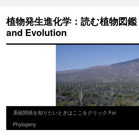
植物発生進化学：読む植物図鑑 Plan
and Evolution
コ
系統関係を知りたいときはここをクリック For
ン
Phylogeny
テ