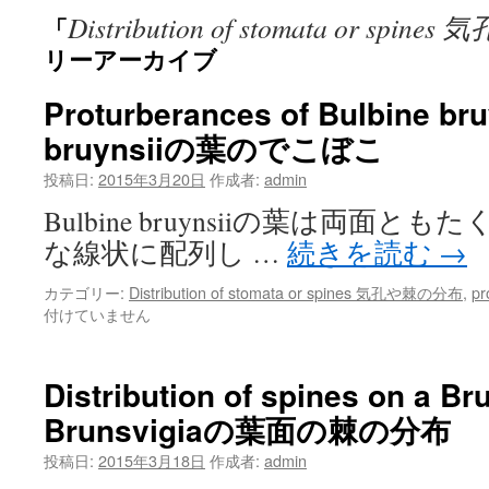
Distribution of stomata or spi
「
ン
リーアーカイブ
ツ
Proturberances of Bulbine bru
へ
bruynsiiの葉のでこぼこ
ス
投稿日:
2015年3月20日
作成者:
admin
キ
Bulbine bruynsiiの葉は両面
ッ
な線状に配列し …
続きを読む
→
プ
カテゴリー:
Distribution of stomata or spines 気孔や棘の分布
,
pr
付けていません
Distribution of spines on a Br
Brunsvigiaの葉面の棘の分布
投稿日:
2015年3月18日
作成者:
admin