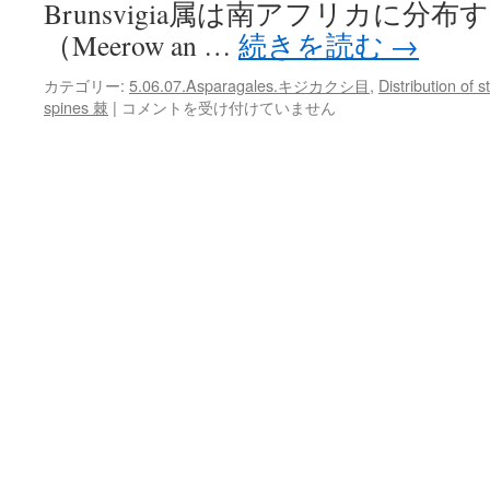
Brunsvigia属は南アフリカに分
（Meerow an …
続きを読む
→
カテゴリー:
5.06.07.Asparagales.キジカクシ目
,
Distribution 
Distribution
spines 棘
|
コメントを受け付けていません
of
spines
on
a
Brunsvigia
leaf
Brunsvigia
の
葉
面
の
棘
の
分
布
は