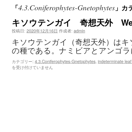
4.3.Coniferophytes-Gnetophytes
「
」カ
ン
ツ
キソウテンガイ 奇想天外 Welwi
へ
投稿日:
2020年12月16日
作成者:
admin
キソウテンガイ（奇想天外）はキ
ス
の種である。ナミビアとアンゴラ
キ
カテゴリー:
4.3.Coniferophytes-Gnetophytes
,
indeterminate 
ッ
を受け付けていません
プ