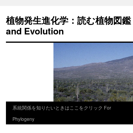
植物発生進化学：読む植物図鑑 Plan
and Evolution
コ
系統関係を知りたいときはここをクリック For
ン
Phylogeny
テ