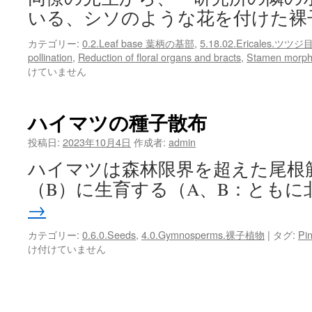
of
いる、シソのような花を付けた裸
Sarracenia
は
カテゴリー:
0.2.Leaf base 葉柄の基部
,
5.18.02.Ericales.ツツジ
pollination
,
Reduction of floral organs and bracts
,
Stamen mor
けていません
ハイマツの種子散布
投稿日:
2023年10月4日
作成者:
admin
ハイマツは森林限界を超えた尾根
（B）に生育する（A、B：ともに
→
カテゴリー:
0.6.0.Seeds
,
4.0.Gymnosperms.裸子植物
|
タグ:
Pi
け付けていません