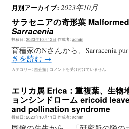
2023年10月
月別アーカイブ:
ン
ツ
サラセニアの奇形葉 Malformed le
Sarracenia
へ
投稿日:
2023年10月13日
作成者:
admin
ス
育種家のNさんから、Sarracenia purpur
キ
きを読む
→
ッ
サ
カテゴリー:
未分類
|
コメントを受け付けていません
プ
ラ
セ
ニ
エリカ属 Erica：重複葉、生
ア
ョンシンドローム ericoid leaves,
の
奇
and pollination syndrome
形
葉
投稿日:
2023年10月11日
作成者:
admin
Malformed
同僚の先生から、「研究所の隣の
leaf