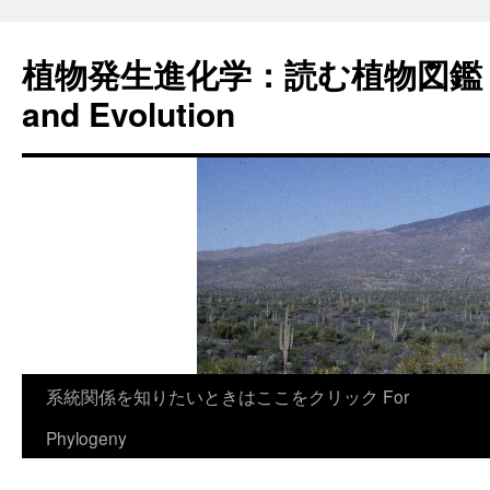
植物発生進化学：読む植物図鑑 Plan
and Evolution
コ
系統関係を知りたいときはここをクリック For
ン
Phylogeny
テ