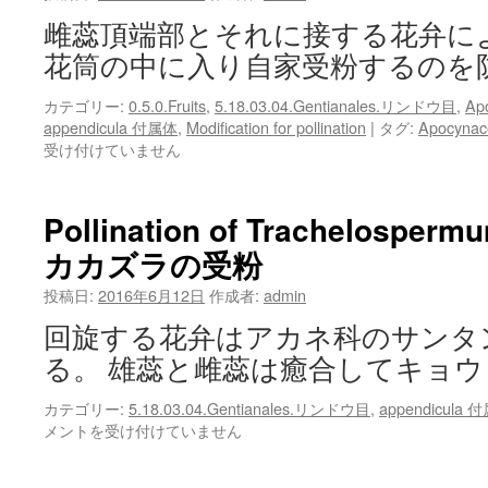
は
Specialist
雌蕊頂端部とそれに接する花弁に
of
wind-
花筒の中に入り自家受粉するのを
pollination
Theligonum
カテゴリー:
0.5.0.Fruits
,
5.18.03.04.Gentianales.リンドウ目
,
Ap
は
appendicula 付属体
,
Modification for pollination
|
タグ:
Apocyn
受け付けていません
Pollination of Trachelosper
カカズラの受粉
投稿日:
2016年6月12日
作成者:
admin
回旋する花弁はアカネ科のサンタ
る。 雄蕊と雌蕊は癒合してキョウ
カテゴリー:
5.18.03.04.Gentianales.リンドウ目
,
appendicula 
メントを受け付けていません