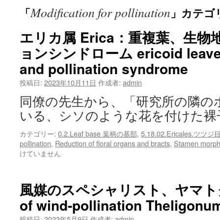
Modification for pollination
「
」カテゴ
ン
ツ
エリカ属 Erica：重複葉、生
ョンシンドローム ericoid leaves,
へ
and pollination syndrome
ス
投稿日:
2023年10月11日
作成者:
admin
キ
同僚の先生から、「研究所の隣の
ッ
いる、シソのような花を付けた裸
プ
カテゴリー:
0.2.Leaf base 葉柄の基部
,
5.18.02.Ericales.ツツジ
pollination
,
Reduction of floral organs and bracts
,
Stamen mor
けていません
風媒のスペシャリスト、ヤマトグサ属 
of wind-pollination Theligonu
投稿日:
2023年5月9日
作成者:
admin