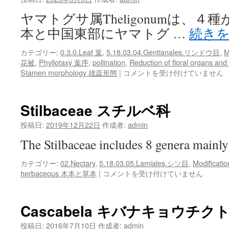
ヤマトグサ属Theligonumは、
本と中国東部にヤマトグ …
続き
カテゴリー:
0.3.0.Leaf 葉
,
5.18.03.04.Gentianales.リンドウ目
,
M
花被
,
Phyllotaxy 葉序
,
pollination
,
Reduction of floral organs and
風
Stamen morphology 雄蕊形態
|
コメントを受け付けていません
媒
の
ス
Stilbaceae スチルベ科
ペ
シ
投稿日:
2019年12月22日
作成者:
admin
ャ
The Stilbaceae includes 8 genera main
リ
ス
カテゴリー:
02.Nectary
,
5.18.03.05.Lamiales.シソ目
,
Modification
ト、
Stilbaceae
herbaceous 木本と草本
|
コメントを受け付けていません
ヤ
ス
マ
チ
ト
ル
グ
Cascabela キバナキョウチク
ベ
サ
科
投稿日:
2016年7月10日
作成者:
属
admin