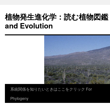
植物発生進化学：読む植物図鑑 Plan
and Evolution
コ
系統関係を知りたいときはここをクリック For
ン
Phylogeny
テ