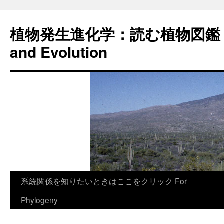
植物発生進化学：読む植物図鑑 Plan
and Evolution
コ
系統関係を知りたいときはここをクリック For
ン
Phylogeny
テ