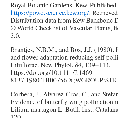
Royal Botanic Gardens, Kew. Published 
https://powo.science.kew.org/
. Retrieve
Distribution data from Kew Backbone 
© World Checklist of Vascular Plants, 
3.0.
Brantjes, N.B.M., and Bos, J.J. (1980)
and flower adaptation reducing self poll
Liliiflorae. New Phytol.
84
, 139–143.
https://doi.org/10.1111/J.1469-
8137.1980.TB00756.X;WGROUP:ST
Corbera, J., Alvarez-Cros, C., and Stefa
Evidence of butterfly wing pollination i
Lilium martagon L. Butll. Inst. Catalana
120.