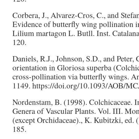
Corbera, J., Alvarez-Cros, C., and Stefa
Evidence of butterfly wing pollination i
Lilium martagon L. Butll. Inst. Catalana
120.
Daniels, R.J., Johnson, S.D., and Peter, 
orientation in Gloriosa superba (Colch
cross-pollination via butterfly wings. A
1149. https://doi.org/10.1093/AOB/M
Nordenstam, B. (1998). Colchicaceae. I
Genera of Vascular Plants. Vol. III. Mo
(except Orchidaceae)., K. Kubitzki, ed. 
185.