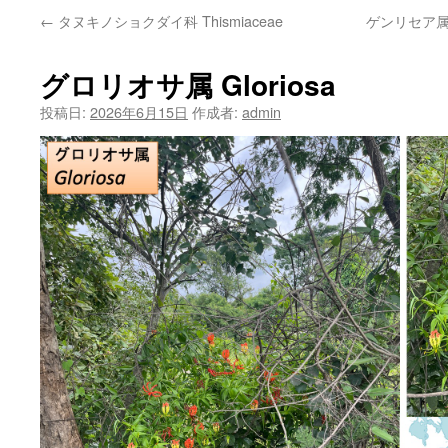
←
タヌキノショクダイ科 Thismiaceae
ゲンリセア属の捕
ン
ツ
グロリオサ属 Gloriosa
へ
投稿日:
2026年6月15日
作成者:
admin
ス
キ
ッ
プ