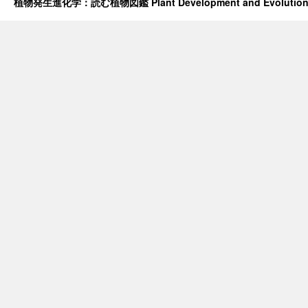
植物発生進化学：読む植物図鑑 Plant Development and Evolutio