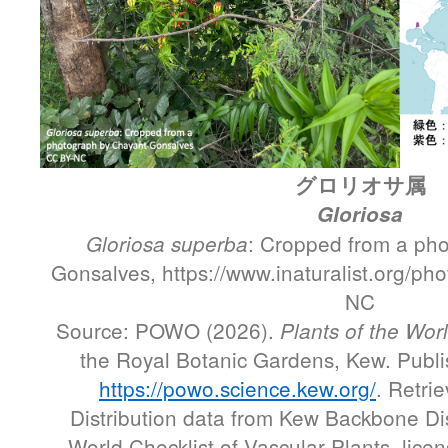
グロリオサ属
Gloriosa
: Cropped from a ph
Gloriosa superba
Gonsalves, https://www.inaturalist.org/p
NC
Source: POWO (2026).
Plants of the Wor
the Royal Botanic Gardens, Kew. Publis
https://powo.science.kew.org/
. Retri
Distribution data from Kew Backbone Di
World Checklist of Vascular Plants, lic