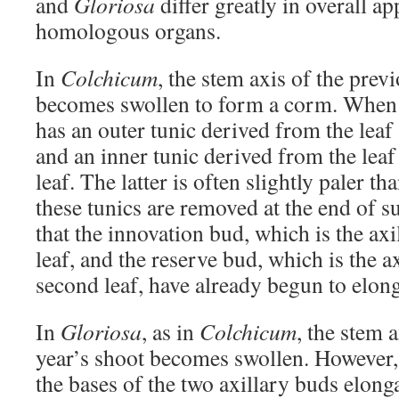
and
Gloriosa
differ greatly in overall ap
homologous organs.
In
Colchicum
, the stem axis of the prev
becomes swollen to form a corm. When t
has an outer tunic derived from the leaf s
and an inner tunic derived from the leaf
leaf. The latter is often slightly paler 
these tunics are removed at the end of s
that the innovation bud, which is the axil
leaf, and the reserve bud, which is the a
second leaf, have already begun to elong
In
Gloriosa
, as in
Colchicum
, the stem 
year’s shoot becomes swollen. However,
the bases of the two axillary buds elonga