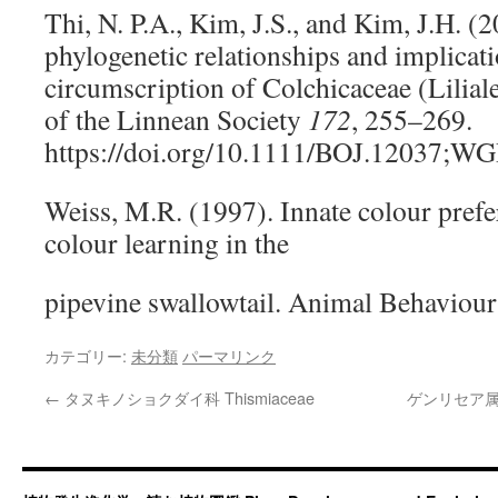
Thi, N. P.A., Kim, J.S., and Kim, J.H. (
phylogenetic relationships and implicati
circumscription of Colchicaceae (Liliale
of the Linnean Society
172
, 255–269.
https://doi.org/10.1111/BOJ.1203
Weiss, M.R. (1997). Innate colour prefe
colour learning in the
pipevine swallowtail. Animal Behaviou
カテゴリー:
未分類
パーマリンク
←
タヌキノショクダイ科 Thismiaceae
ゲンリセア属の捕