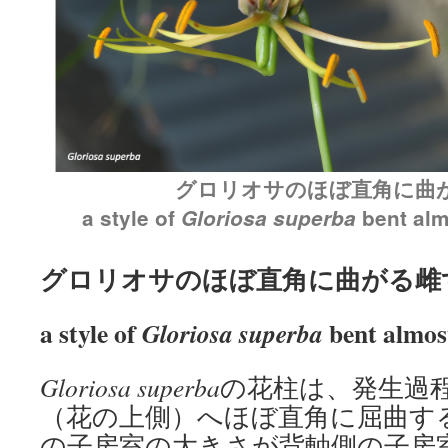
グロリオサのほぼ直角に曲
a style of
Gloriosa superba
bent almo
グロリオサのほぼ直角に曲がる雌
a style of
bent almost
Gloriosa superba
Gloriosa superba
の花柱は、発生過
（花の上側）へほぼ直角に屈曲す
の子房室の大きさが背軸側の子房