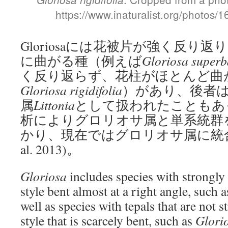
https://www.inaturalist.org/photos
Gloriosaには花被片が強く反り
に曲がる種（例えば
Gloriosa superb
く反り返らず、花柱がほとんど曲
Gloriosa rigidifolia
）があり、後者
属
Littonia
として扱われたこともあ
析によりグロリオサ属と単系統群
かり、現在ではグロリオサ属に統合され
al. 2013)。
Gloriosa
includes species with strongly 
style bent almost at a right angle, such 
well as species with tepals that are not s
style that is scarcely bent, such as
Glorio