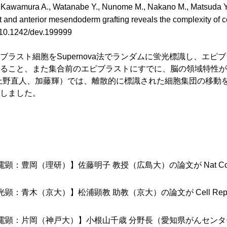
., Kawamura A., Watanabe Y., Nunome M., Nakano M., Matsuda Y., S
 and anterior mesendoderm grafting reveals the complexity of c
:10.1242/dev.199999
細胞をSupernova法でランダムに蛍光標識し、エピブラストがAME 
ること、また集合前のエピブラストにすでに、脳の領域特性が
上野直人、加藤輝）では、離散的に標識された細胞集団の移動をtim
しました。
電顕：豊岡（理研）】佐藤明子 教授（広島大）の論文が Nat C
光顕：青木（京大）】松浦顕教 助教（京大）の論文が Cell Rep
電顕：片岡（神戸大）】小根山千歳 分野長（愛知県がんセンター