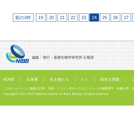
前の3件
19
20
21
22
23
24
25
26
27
編集・発行：基礎生物学研究所 広報室
HOME
｜
出来事
｜
生き物たち
｜
ヒト
｜
研究＆実験
｜
このホームページに掲載の記事・写真・イラスト等すべてのコンテンツの無断複写・転載を禁じ
Copyright© 2011-2026 National Institute for Basic Biology. All rights reserved.