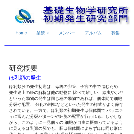
Home
業績
メンバー
アルバム
募集
研究概要
ほ乳類の発生
ほ乳類胚の発生初期は、母親の卵管、子宮の中で進むため、
発生途上の胚の解析は他の動物に 比べて難しい。線虫やホヤ
といった動物の発生は同じ種の動物であれば、個体間で細胞
分裂や配置、 分化の制御などといった発生の様式がよく保存
されている。一方で、ほ乳類の初期発生は個体間で バラエテ
ィに富んだ分裂パターンや細胞の配置が行われる。しかしな
がら、このように一見個々の 細胞が自由に振舞っているよう
に見えるほ乳類の胚でも、胚は個体間によらずほぼ同じ形に