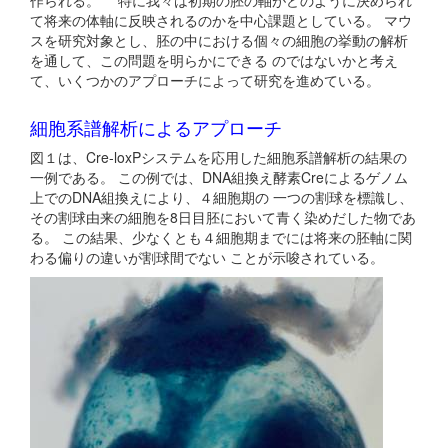
作られる。 特に我々は初期の胚の軸がどのように決められ
て将来の体軸に反映されるのかを中心課題としている。 マウ
スを研究対象とし、胚の中における個々の細胞の挙動の解析
を通して、この問題を明らかにできる のではないかと考え
て、いくつかのアプローチによって研究を進めている。
細胞系譜解析によるアプローチ
図１は、Cre-loxPシステムを応用した細胞系譜解析の結果の
一例である。 この例では、DNA組換え酵素Creによるゲノム
上でのDNA組換えにより、４細胞期の 一つの割球を標識し、
その割球由来の細胞を8日目胚において青く染めだした物であ
る。 この結果、少なくとも４細胞期までには将来の胚軸に関
わる偏りの違いが割球間でない ことが示唆されている。