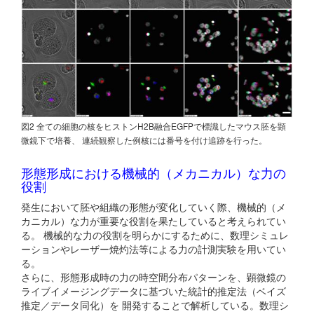
図2 全ての細胞の核をヒストンH2B融合EGFPで標識したマウス胚を顕
微鏡下で培養、 連続観察した例核には番号を付け追跡を行った。
形態形成における機械的（メカニカル）な力の
役割
発生において胚や組織の形態が変化していく際、機械的（メ
カニカル）な力が重要な役割を果たしていると考えられてい
る。 機械的な力の役割を明らかにするために、数理シミュレ
ーションやレーザー焼灼法等による力の計測実験を用いてい
る。
さらに、形態形成時の力の時空間分布パターンを、顕微鏡の
ライブイメージングデータに基づいた統計的推定法（ベイズ
推定／データ同化）を 開発することで解析している。数理シ