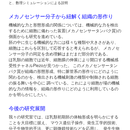
と、数理シミュレーションによる説明
メカノセンサー分子から紐解く組織の形作り
機械的な力と形態形成の関係については、機械的な力を検出
するために細胞に備わった装置(メカノセンサータンパク質)の
側面からも研究を進めている。
胚の中に生じる機械的な力には様々な種類や大きさがあり、
細胞はこれらを区別して応答すると考えられるが、 メカノセ
ンサー分子の同定を含め理解はまだまだ部分的である。
ほ乳類の細胞では近年、細胞膜の伸展により開口する機械感
受性チャネルPiezoが見つかった。 このメカノセンサータン
パク質が組織の形態形成、特に脈管系の形作りにどのように
関わるのかを、検出される機械刺激の種類や制御される細胞
の振る舞いを中心に 調べている。これにより細胞が場の機械
的な力の情報を、組織の形作りにどのように利用しているの
かを明らかにしたい。
今後の研究展開
我々の研究室では、ほ乳類初期胚の体軸形成を明らかにする
ことを大目標に据え、 マウス遺伝子操作、発生工学的技術、
分子生物学的手法、更に顕微鏡技術などを応用し、 発生生物