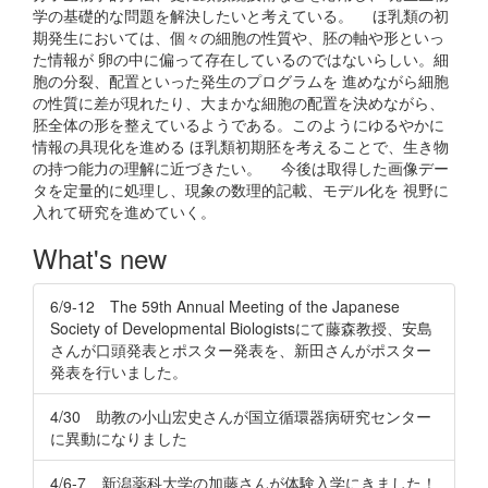
学の基礎的な問題を解決したいと考えている。 ほ乳類の初
期発生においては、個々の細胞の性質や、胚の軸や形といっ
た情報が 卵の中に偏って存在しているのではないらしい。細
胞の分裂、配置といった発生のプログラムを 進めながら細胞
の性質に差が現れたり、大まかな細胞の配置を決めながら、
胚全体の形を整えているようである。このようにゆるやかに
情報の具現化を進める ほ乳類初期胚を考えることで、生き物
の持つ能力の理解に近づきたい。 今後は取得した画像デー
タを定量的に処理し、現象の数理的記載、モデル化を 視野に
入れて研究を進めていく。
What's new
6/9-12 The 59th Annual Meeting of the Japanese
Society of Developmental Biologistsにて藤森教授、安島
さんが口頭発表とポスター発表を、新田さんがポスター
発表を行いました。
4/30 助教の小山宏史さんが国立循環器病研究センター
に異動になりました
4/6-7 新潟薬科大学の加藤さんが体験入学にきました！