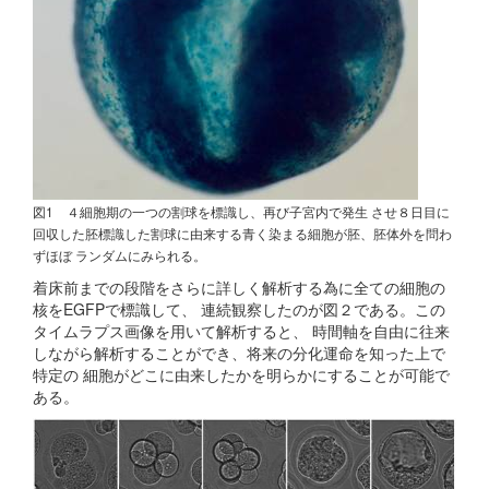
図1 ４細胞期の一つの割球を標識し、再び子宮内で発生 させ８日目に
回収した胚標識した割球に由来する青く染まる細胞が胚、胚体外を問わ
ずほぼ ランダムにみられる。
着床前までの段階をさらに詳しく解析する為に全ての細胞の
核をEGFPで標識して、 連続観察したのが図２である。この
タイムラプス画像を用いて解析すると、 時間軸を自由に往来
しながら解析することができ、将来の分化運命を知った上で
特定の 細胞がどこに由来したかを明らかにすることが可能で
ある。