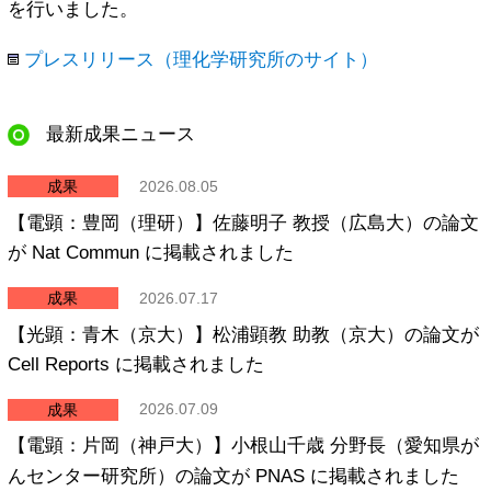
リンク集
を行いました。
お問い合わせ
プレスリリース（理化学研究所のサイト）
サイトポリシー
最新成果ニュース
Powered by
成果
2026.08.05
Translate
【電顕：豊岡（理研）】佐藤明子 教授（広島大）の論文
が Nat Commun に掲載されました
成果
2026.07.17
【光顕：青木（京大）】松浦顕教 助教（京大）の論文が
Cell Reports に掲載されました
成果
2026.07.09
【電顕：片岡（神戸大）】小根山千歳 分野長（愛知県が
んセンター研究所）の論文が PNAS に掲載されました