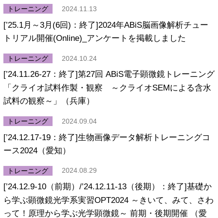
リンク集
トレーニング
2024.11.13
お問い合わせ
[’25.1月～3月(6回)：終了]2024年ABiS脳画像解析チュー
トリアル開催(Online)_アンケートを掲載しました
サイトポリシー
トレーニング
2024.10.24
[’24.11.26-27：終了]第27回 ABiS電子顕微鏡トレーニング
Powered by
「クライオ試料作製・観察 ～クライオSEMによる含水
Translate
試料の観察～」（兵庫）
トレーニング
2024.09.04
[’24.12.17-19：終了]生物画像データ解析トレーニングコ
ース2024（愛知）
トレーニング
2024.08.29
[’24.12.9-10（前期）/’24.12.11-13（後期）：終了]基礎か
ら学ぶ顕微鏡光学系実習OPT2024 ～きいて、みて、さわ
って！原理から学ぶ光学顕微鏡～ 前期・後期開催 （愛