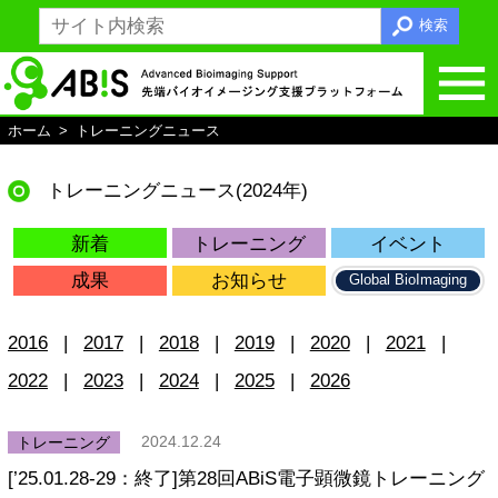
検索
ホーム
トレーニングニュース
ホームへ戻る
ABiSとは
トレーニングニュース(2024年)
支援内容
新着
トレーニング
イベント
総括支援
成果
お知らせ
Global BioImaging
光学顕微鏡支援
2016
2017
2018
2019
2020
2021
電子顕微鏡支援
2022
2023
2024
2025
2026
MRI支援
トレーニング
2024.12.24
画像解析支援
[’25.01.28-29：終了]第28回ABiS電子顕微鏡トレーニング