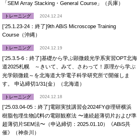
トレーニング
「SEM Array Stacking・General Course」（兵庫）
イベント
トレーニング
2024.12.24
[’25.1.23-24：終了]9th ABiS Microscope Training
成果発表
Course（沖縄）
申請する
トレーニング
2024.12.19
イメージング相談窓口
[’25.3.5-6：終了]基礎から学ぶ顕微鏡光学系実習OPT北海
よくある質問
道2025札幌 ～きいて、みて、さわって！原理から学ぶ
光学顕微鏡～を北海道大学電子科学研究所で開催しま
支援機器紹介
す。 申込締切1/31(金）（北海道）
Acknowledgements
トレーニング
2024.12.18
オンライン申請システムはこちら
[’25.03.04-05：終了]電顕実技講習会2024FY@理研横浜
樹脂包埋生物試料の電顕観察法 〜連続超薄切片および準
2016年度～2024年度 ABiS支援課題一覧
超薄切片SEM法〜（申込締切：2025.01.10）《ABiS共
国際連携構築に向けたABiSの活動
催》（神奈川）