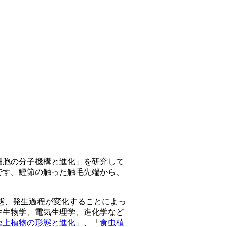
細胞の分子機構と進化」を研究して
です。鰹節の触った触毛先端から、
動態、発生過程が変化することによっ
生生物学、電気生理学、進化学など
陸上植物の形態と進化
」、「
食虫植