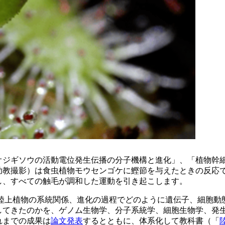
オジギソウの活動電位発生伝播の分子機構と進化」、「植物幹
助教撮影）は食虫植物モウセンゴケに鰹節を与えたときの反応
し、すべての触毛が調和した運動を引き起こします。
、陸上植物の系統関係、進化の過程でどのように遺伝子、細胞
してきたのかを、ゲノム生物学、分子系統学、細胞生物学、発
れまでの成果は
論文発表
するとともに、体系化して教科書（「