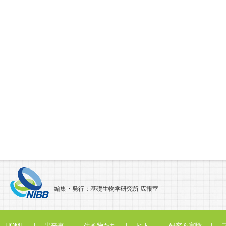
編集・発行：基礎生物学研究所 広報室
HOME
｜
出来事
｜
生き物たち
｜
ヒト
｜
研究＆実験
｜