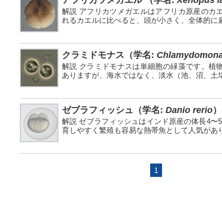
アフリカツメガエル （学名:
Xenopus l
解説 アフリカツメガエルはアフリカ原産のカ
れるカエルに比べると、頭が小さく、全体的に扁平
クラミドモナス（学名:
Chlamydomonas
解説 クラミドモナスは単細胞の緑藻です。植
ありますが、海水ではなく、淡水（池、沼、土壌な
ゼブラフィッシュ（学名:
Danio rerio
）
解説 ゼブラフィッシュはインド原産の体長4〜
育しやすく繁殖も容易な熱帯魚として人気があり.
1