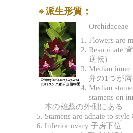
派生形質；
Orchidaceae
Flowers ar
Resupin
逆転）
Median inner t
弁の1つが
Median stamen
stamens o
本の雄蕊の外側にある
Stamens are adnate t
Inferior ovary 子房下位