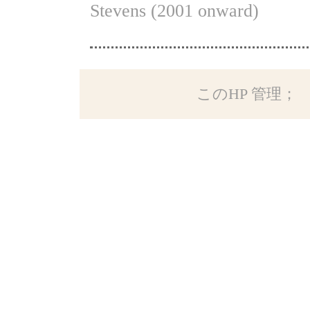
Stevens (2001 onward)
このHP 管理； Kabe