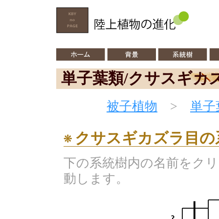
単子葉類/クサスギカ
被子植物
>
単子
クサスギカズラ目の
下の系統樹内の名前をク
動します。