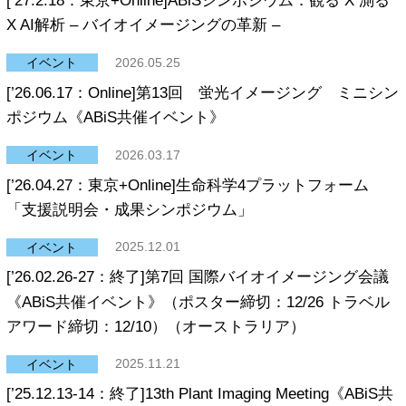
[’27.2.18：東京+Online]ABiSシンポジウム：観る X 測る
トレーニング
X AI解析 – バイオイメージングの革新 –
イベント
イベント
2026.05.25
成果発表
[’26.06.17：Online]第13回 蛍光イメージング ミニシン
申請する
ポジウム《ABiS共催イベント》
イメージング相談窓口
イベント
2026.03.17
[’26.04.27：東京+Online]生命科学4プラットフォーム
よくある質問
「支援説明会・成果シンポジウム」
支援機器紹介
イベント
2025.12.01
Acknowledgements
[’26.02.26-27：終了]第7回 国際バイオイメージング会議
オンライン申請システムはこちら
《ABiS共催イベント》（ポスター締切：12/26 トラベル
アワード締切：12/10）（オーストラリア）
2016年度～2024年度 ABiS支援課題一覧
イベント
2025.11.21
国際連携構築に向けたABiSの活動
[’25.12.13-14：終了]13th Plant Imaging Meeting《ABiS共