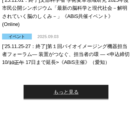
[‘25.11.01：終了]文部科学省 学術変革領域研究 2025年度
市民公開シンポジウム「最新の脳科学と現代社会－解明
されていく脳のしくみ－」《ABiS共催イベント》
(Online)
イベント
2025.09.03
[’25.11.25-27：終了]第１回バイオイメージング機器担当
者フォーラム― 装置がつなぐ、担当者の環 ― <申込締切
10/
17日まで延長>《ABiS主催》（愛知）
10正午
もっと見る