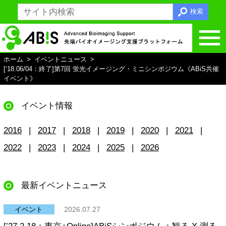
検索
ホーム
イベントニュース
ホームへ戻る
[‘18.06/04：終了]第7回 蛍光イメージング・ミニシンポジウム《ABiS共催
イベント》
ABiSとは
支援内容
イベント情報
総括支援
2016
2017
2018
2019
2020
2021
光学顕微鏡支援
2022
2023
2024
2025
2026
電子顕微鏡支援
最新イベントニュース
MRI支援
画像解析支援
イベント
2026.07.27