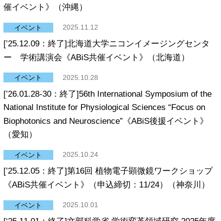
リンク集
催イベント》（沖縄）
お問い合わせ
イベント
2025.11.12
[’25.12.09：終了]北海道大学ニコンイメージングセンタ
サイトポリシー
ー 学術講演会《ABiS共催イベント》（北海道）
Powered by
イベント
2025.10.28
[’26.01.28-30：終了]56th International Symposium of the
Translate
National Institute for Physiological Sciences “Focus on
Biophotonics and Neuroscience”《ABiS後援イベント》
（愛知）
イベント
2025.10.24
[’25.12.05：終了]第16回 植物電子顕微鏡ワークショップ
《ABiS共催イベント》（申込締切：11/24）（神奈川）
イベント
2025.10.01