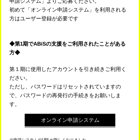
申請システム」よりご応募ください。
トレーニング
初めて「オンライン申請システム」を利用される
イベント
方はユーザー登録が必要です
成果発表
申請する
◆第1期でABiSの支援をご利用されたことがある
方◆
イメージング相談窓口
よくある質問
第１期に使用したアカウントを引き続きご利用く
ださい。
支援機器紹介
ただし、パスワードはリセットされていますの
Acknowledgements
で、パスワードの再発行の手続きをお願いしま
オンライン申請システムはこちら
す。
2016年度～2024年度 ABiS支援課題一覧
オンライン申請システム
国際連携構築に向けたABiSの活動
※申請システムのURLが新しくなりました。