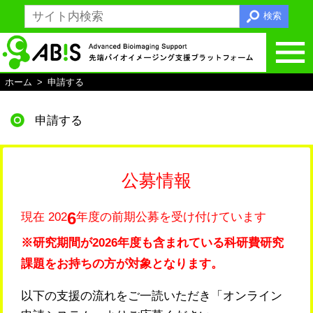
検索
ホーム
申請する
ホームへ戻る
ABiSとは
申請する
支援内容
総括支援
公募情報
光学顕微鏡支援
6
現在 202
年度の前期公募を受け付けています
電子顕微鏡支援
※研究期間が2026年度も含まれている科研費研究
MRI支援
課題をお持ちの方が対象となります。
画像解析支援
以下の支援の流れをご一読いただき「オンライン