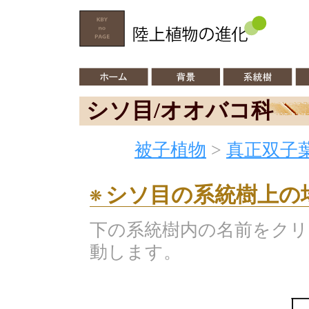
シソ目/オオバコ科
被子植物
>
真正双子
シソ目の系統樹上の
下の系統樹内の名前をク
動します。